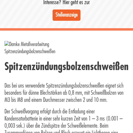
Interesse? Hier geht es zur
KENNEN SIE SCHON: SPITZENZÜNDUNGS-
Stellenanzeige
BOLZENSCHWEISSEN?
Spitzenzündungsbolzenschwe
ißen
Das bei uns verwendete Spitzenzündungsbolzenschwe
ißen eignet sich
besonders für dünne Blechstärken ab 0,8 mm, mit Schweißbolzen von
M3 bis M8 und einem Durchmesser zwischen 2 und 10 mm.
Der Schweißvorgang erfolgt durch die Entladung einer
Kondensatorbatterie in einer sehr kurzen Zeit von 1 – 3 ms (0.001 –
0,003 sek.) über die Zündspitze der Schweißelemente. Beim
Zusammenfügen von Bolzen und Blech erzeugt ein Lichtbogen eine